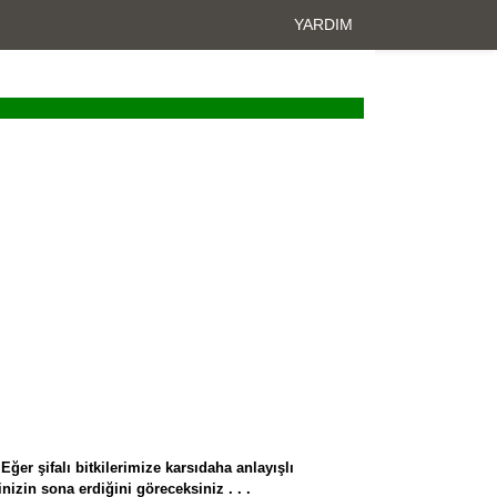
YARDIM
Eğer şifalı bitkilerimize karsı
daha anlayışlı
nizin sona erdiğini göreceksiniz . . .