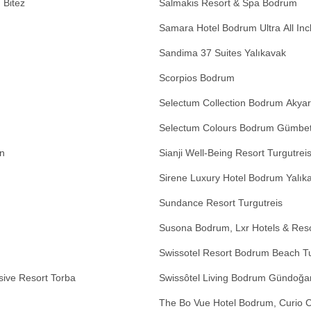
 Bitez
Salmakis Resort & Spa Bodrum
Samara Hotel Bodrum Ultra All Inc
Sandima 37 Suites Yalıkavak
Scorpios Bodrum
Selectum Collection Bodrum Akyar
Selectum Colours Bodrum Gümbe
an
Sianji Well-Being Resort Turgutrei
Sirene Luxury Hotel Bodrum Yalık
Sundance Resort Turgutreis
Susona Bodrum, Lxr Hotels & Reso
Swissotel Resort Bodrum Beach Tu
usive Resort Torba
Swissôtel Living Bodrum Gündoğa
The Bo Vue Hotel Bodrum, Curio C