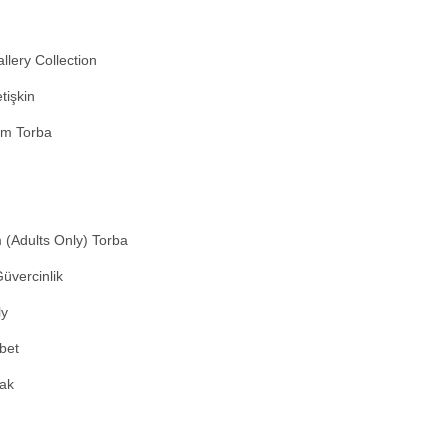
lery Collection
işkin
um Torba
 (Adults Only) Torba
üvercinlik
ly
bet
ak