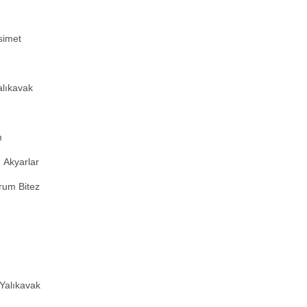
simet
alıkavak
m
 Akyarlar
um Bitez
m
 Yalıkavak