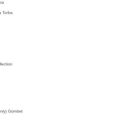
ba
a Torba
lection
Only) Gümbet