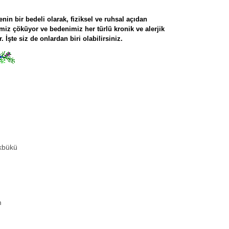
in bir bedeli olarak, fiziksel ve ruhsal açıdan
miz çöküyor ve bedenimiz her türlü kronik ve alerjik
r.
İşte siz de onlardan biri
olabilirsiniz.
kbükü
m