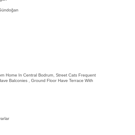
 Gündoğan
m Home In Central Bodrum, Street Cats Frequent
Have Balconies , Ground Floor Have Terrace With
arlar