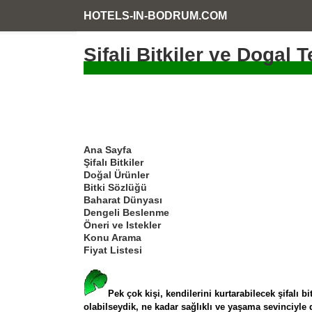
HOTELS-IN-BODRUM.COM
Sifali Bitkiler ve Dogal 
Ana Sayfa
Şifalı Bitkiler
Doğal Ürünler
Bitki Sözlüğü
Baharat Dünyası
Dengeli Beslenme
Öneri ve Istekler
Konu Arama
Fiyat Listesi
P
ek çok kişi, kendilerini kurtarabilecek şifalı 
olabilseydik
, ne kadar
sağlıklı ve yaşama sevinciyle 