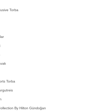
lusive Torba
lar
t
s
avak
rts Torba
rgutreis
n
ollection By Hilton Gündoğan